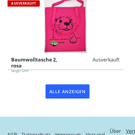
AUSVERKAUFT
Baumwolltasche 2,
Ausverkauft
rosa
langer Griff
ALLE ANZEIGEN
Über
Ver
AGB
Datenschutz
Impressum
Versand