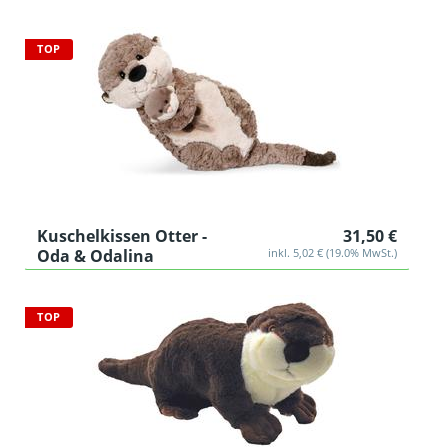
n
g
:
TOP
Kuschelkissen Otter -
31,50 €
Oda & Odalina
inkl. 5,02 € (19.0% MwSt.)
TOP