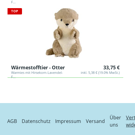
F...
TOP
Wärmestofftier - Otter
33,75 €
Warmies mit Hirsekorn-Lavendel-
inkl. 5,38 € (19.0% MwSt.)
F...
Über
Ver
AGB
Datenschutz
Impressum
Versand
uns
wid