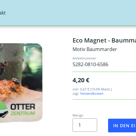
akt
Eco Magnet - Baumm
Motiv Baummarder
Artikelnummer
5282-0810-6586
4,20 €
inkl.
0,67 €
(19.0% MwSt.)
zzgl.
Versandkosten
Menge
IN DEN 