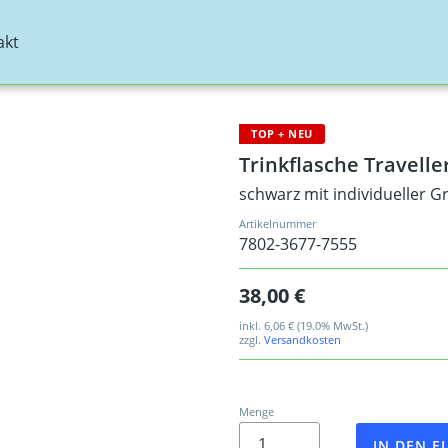
akt
TOP + NEU
Trinkflasche Travell
schwarz mit individueller G
Artikelnummer
7802-3677-7555
38,00 €
inkl.
6,06 €
(19.0% MwSt.)
zzgl.
Versandkosten
Menge
IN DEN 