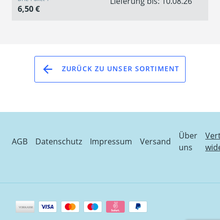
Lieferung bis: 10.08.26
6,50 €
ZURÜCK ZU UNSER SORTIMENT
Über
Ver
AGB
Datenschutz
Impressum
Versand
uns
wid
Zahlungsarten