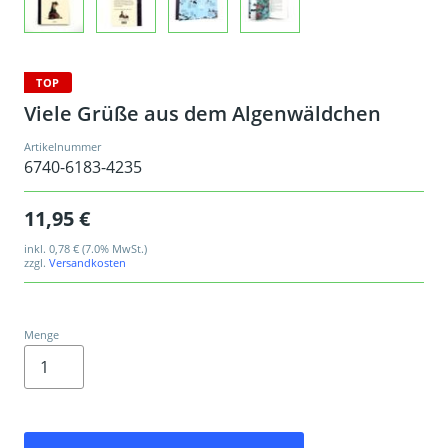
TOP
Viele Grüße aus dem Algenwäldchen
Artikelnummer
6740-6183-4235
11,95 €
inkl.
0,78 €
(7.0% MwSt.)
zzgl.
Versandkosten
Menge